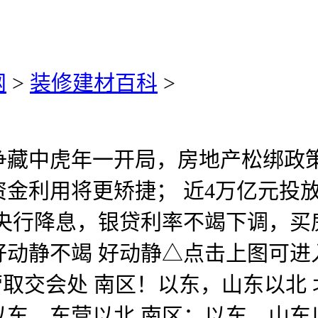
网
>
装修建材百科
>
中虎年一开局，房地产松绑政策
金利用将更矫捷； 近4万亿元投
央行降息，银贷利率不竭下调，买
动静不竭 好动静△点击上图可进
 东营取交会处 南区！以东，山东以
以东，东营以北 南区：以东，山东