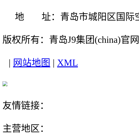
地 址：青岛市城阳区国际
版权所有：青岛J9集团(china)
|
网站地图
|
XML
友情链接：
主营地区：