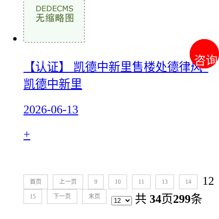
咨询
咨询
【认证】 凯德中新里售楼处德律风_
凯德中新里
2026-06-13
+
12
首页
上一页
9
10
11
13
14
共
34
页
299
条
15
下一页
末页