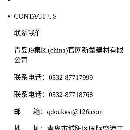
CONTACT US
联系我们
青岛J9集团(china)官网新型建材有限
公司
联系电话：0532-87717999
联系电话：0532-87718768
邮 箱：qdoukesi@126.com
地 址：青岛市城阳区国际空港工