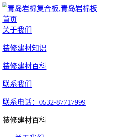
首页
关于我们
装修建材知识
装修建材百科
联系我们
联系电话：0532-87717999
装修建材百科