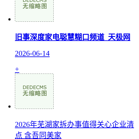
旧事深度家电聪慧糊口频道_天极网
2026-06-14
+
2026年芜湖家拆办事值得关心企业清
点 含吾同美家