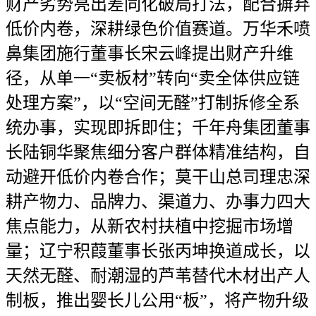
财产劣势亮出差同化破局打法，配合摒弃
低价内卷，深耕绿色价值赛道。万华禾喷
鼻集团施行董事长宋云峰提出财产升维
径，从单一“卖板材”转向“卖全体供应链
处理方案”，以“空间无醛”打制拆修全系
统办事，实现即拆即住；千年舟集团董事
长陆铜华聚焦细分客户群体精准结构，自
动避开低价内卷合作；莫干山总司理忠深
耕产物力、品牌力、渠道力、办事力四大
焦点能力，从新农村扶植中挖掘市场增
量；辽宁积葭董事长张丙坤换道成长，以
天然无醛、耐潮湿的芦苇替代木材出产人
制板，推出婴长儿公用“板”，将产物升级